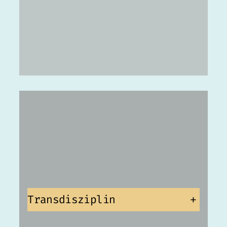
Transdisziplin
+