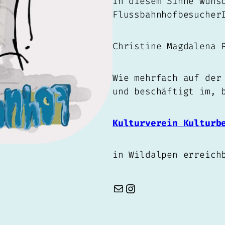
In diesem Sinne wüns
Flussbahnhofbesucher
Christine Magdalena 
Wie mehrfach auf der
und beschäftigt im, 
Kulturverein Kulturb
in Wildalpen erreich
E-Mail
Instagram