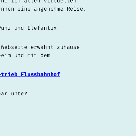
che ich allen virtuellen
Innen eine angenehme Reise.
Punz und Elefantix
 Webseite erwähnt zuhause
beim und mit dem
etrieb Flussbahnhof
bar unter